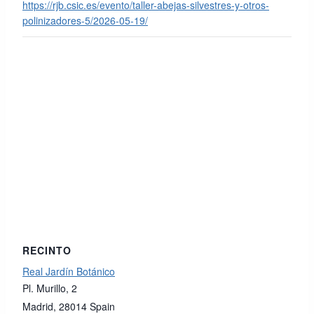
https://rjb.csic.es/evento/taller-abejas-silvestres-y-otros-
polinizadores-5/2026-05-19/
RECINTO
Real Jardín Botánico
Pl. Murillo, 2
Madrid
,
28014
Spain