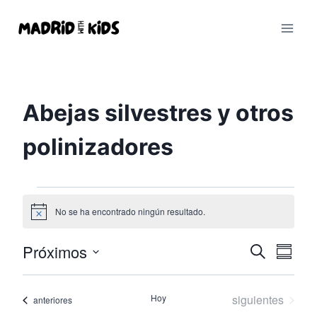
Saltar
al
contenido
Abejas silvestres y otros
polinizadores
Eventos
No se ha encontrado ningún resultado.
Aviso
Próximos
Buscar
Nav
Navega
Resum
Seleccionar
de
de
fecha.
Eventos
Hoy
siguientes
Eventos
anteriores
vist
búsque