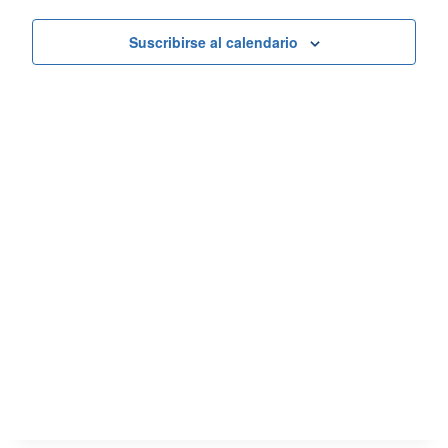
de
y
Suscribirse al calendario
Eve
vistas
de
Evento